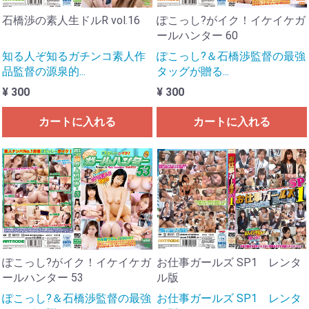
石橋渉の素人生ドルR vol.16
ぽこっし?がイク！イケイケガ
ールハンター 60
知る人ぞ知るガチンコ素人作
ぽこっし?＆石橋渉監督の最強
品監督の源泉的...
タッグが贈る...
¥ 300
¥ 300
カートに入れる
カートに入れる
ぽこっし?がイク！イケイケガ
お仕事ガールズ SP1 レンタ
ールハンター 53
ル版
ぽこっし?＆石橋渉監督の最強
お仕事ガールズ SP1 レンタ