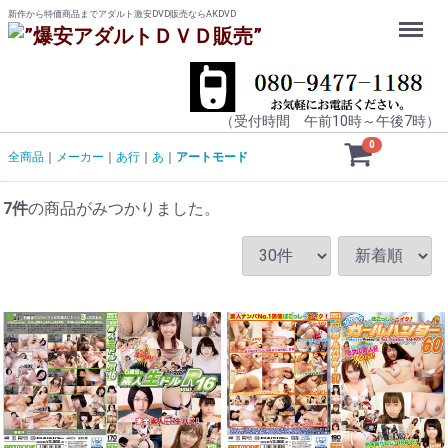
新作から特価商品までアダルト激安DVD販売ならAKDVD
Menu
（受付時間 午前10時～午後7時）
0
全商品
メーカー
あ行
あ
アートモード
7
件
の商品がみつかりました。